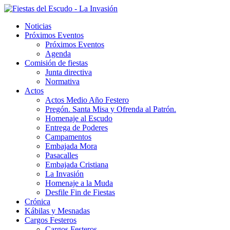
Noticias
Próximos Eventos
Próximos Eventos
Agenda
Comisión de fiestas
Junta directiva
Normativa
Actos
Actos Medio Año Festero
Pregón. Santa Misa y Ofrenda al Patrón.
Homenaje al Escudo
Entrega de Poderes
Campamentos
Embajada Mora
Pasacalles
Embajada Cristiana
La Invasión
Homenaje a la Muda
Desfile Fin de Fiestas
Crónica
Kábilas y Mesnadas
Cargos Festeros
Cargos Festeros