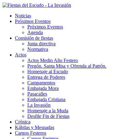
Noticias
Próximos Eventos
Próximos Eventos
Agenda
Comisión de fiestas
Junta directiva
Normativa
Actos
Actos Medio Año Festero
Pregón. Santa Misa y Ofrenda al Patrón.
Homenaje al Escudo
Entrega de Poderes
Campamentos
Embajada Mora
Pasacalles
Embajada Cristiana
La Invasión
Homenaje a la Muda
Desfile Fin de Fiestas
Crónica
Kábilas y Mesnadas
Cargos Festeros
Cargos Festeros