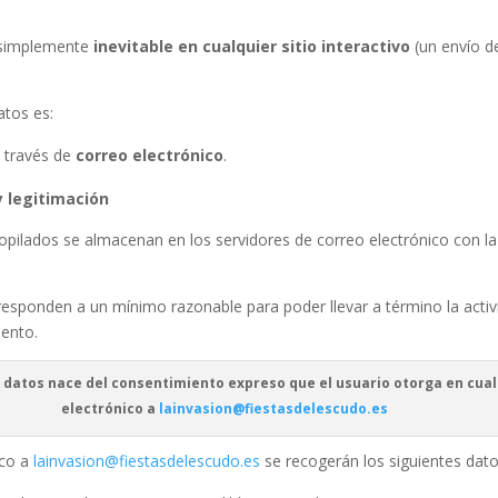
s simplemente
inevitable en cualquier sitio interactivo
(un envío d
atos es:
a través de
correo electrónico
.
y legitimación
pilados se almacenan en los servidores de correo electrónico con la 
responden a un mínimo razonable para poder llevar a término la activi
ento.
s datos nace del consentimiento expreso que el usuario otorga en cua
electrónico a
lainvasion@fiestasdelescudo.es
ico a
lainvasion@fiestasdelescudo.es
se recogerán los siguientes dato