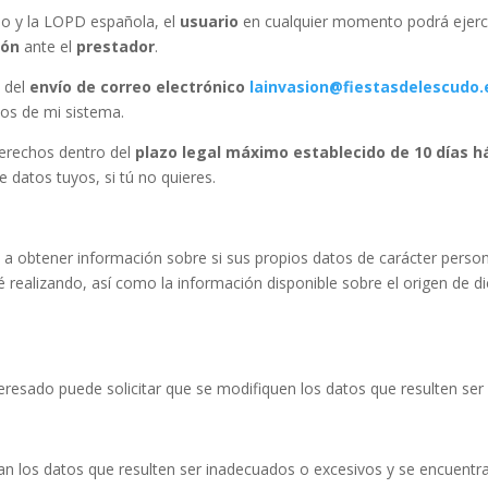
o y la LOPD española, el
usuario
en cualquier momento podrá ejerc
ión
ante el
prestador
.
s del
envío de correo electrónico
lainvasion@fiestasdelescudo.
tos de mi sistema.
erechos dentro del
plazo legal máximo establecido de 10 días h
 datos tuyos, si tú no quieres.
 a obtener información sobre si sus propios datos de carácter person
té realizando, así como la información disponible sobre el origen de 
nteresado puede solicitar que se modifiquen los datos que resulten se
man los datos que resulten ser inadecuados o excesivos y se encuent