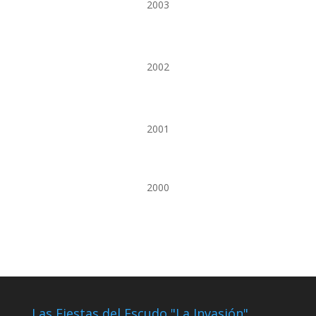
2003
2002
2001
2000
Las Fiestas del Escudo "La Invasión"