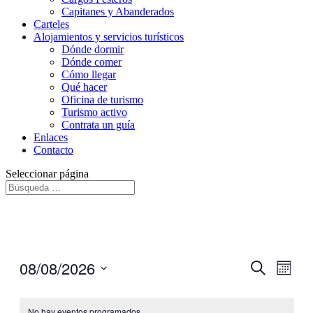
Capitanes y Abanderados
Carteles
Alojamientos y servicios turísticos
Dónde dormir
Dónde comer
Cómo llegar
Qué hacer
Oficina de turismo
Turismo activo
Contrata un guía
Enlaces
Contacto
Seleccionar página
08/08/2026
Navegaci
Nave
Buscar
Mes
de
de
Seleccionar
vistas
fecha.
búsqueda
de
No hay eventos programados.