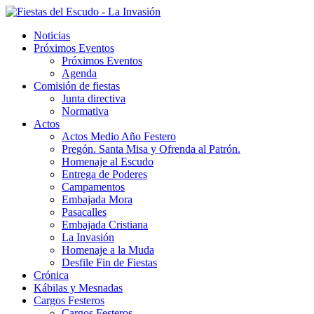
Noticias
Próximos Eventos
Próximos Eventos
Agenda
Comisión de fiestas
Junta directiva
Normativa
Actos
Actos Medio Año Festero
Pregón. Santa Misa y Ofrenda al Patrón.
Homenaje al Escudo
Entrega de Poderes
Campamentos
Embajada Mora
Pasacalles
Embajada Cristiana
La Invasión
Homenaje a la Muda
Desfile Fin de Fiestas
Crónica
Kábilas y Mesnadas
Cargos Festeros
Cargos Festeros