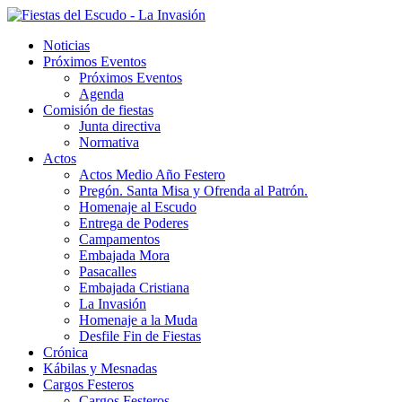
Noticias
Próximos Eventos
Próximos Eventos
Agenda
Comisión de fiestas
Junta directiva
Normativa
Actos
Actos Medio Año Festero
Pregón. Santa Misa y Ofrenda al Patrón.
Homenaje al Escudo
Entrega de Poderes
Campamentos
Embajada Mora
Pasacalles
Embajada Cristiana
La Invasión
Homenaje a la Muda
Desfile Fin de Fiestas
Crónica
Kábilas y Mesnadas
Cargos Festeros
Cargos Festeros