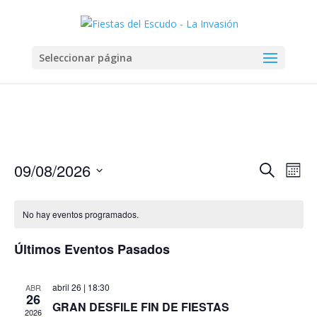
Seleccionar página
Navega
Na
09/08/2026
Buscar
Mes
de
de
Seleccionar
vis
búsqu
fecha.
de
No hay eventos programados.
y
Eve
vistas
Últimos Eventos Pasados
de
Evento
abril 26 | 18:30
ABR
26
GRAN DESFILE FIN DE FIESTAS
2026