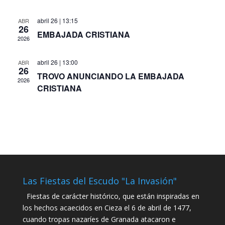
abril 26 | 13:15
ABR
26
EMBAJADA CRISTIANA
2026
abril 26 | 13:00
ABR
26
TROVO ANUNCIANDO LA EMBAJADA
2026
CRISTIANA
Las Fiestas del Escudo "La Invasión"
Fiestas de carácter histórico, que están inspiradas en
los hechos acaecidos en Cieza el 6 de abril de 1477,
cuando tropas nazaríes de Granada atacaron e