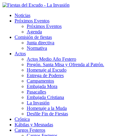
Noticias
Próximos Eventos
Próximos Eventos
Agenda
Comisión de fiestas
Junta directiva
Normativa
Actos
Actos Medio Año Festero
Pregón. Santa Misa y Ofrenda al Patrón.
Homenaje al Escudo
Entrega de Poderes
Campamentos
Embajada Mora
Pasacalles
Embajada Cristiana
La Invasión
Homenaje a la Muda
Desfile Fin de Fiestas
Crónica
Kábilas y Mesnadas
Cargos Festeros
Cargos Festeros