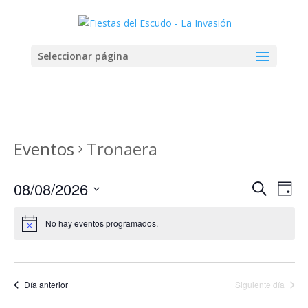
Seleccionar página
Eventos
Tronaera
Navega
Na
08/08/2026
Buscar
Día
de
de
Seleccionar
vis
búsqu
fecha.
No hay eventos programados.
de
y
Eve
vistas
de
Día anterior
Siguiente día
Evento