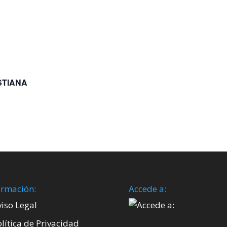
STIANA
ormación:
Accede a:
viso Legal
lítica de Privacidad