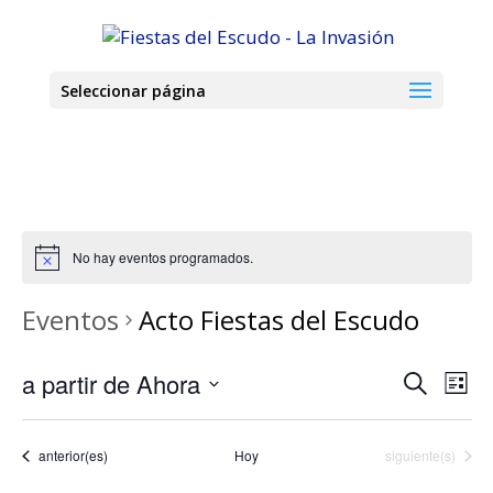
Seleccionar página
No hay eventos programados.
Eventos
Acto Fiestas del Escudo
Navega
Nav
a partir de Ahora
Buscar
Lista
de
de
Seleccionar
vis
búsque
de
fecha.
y
Eventos
Eventos
anterior(es)
Hoy
siguiente(s)
Eve
vistas