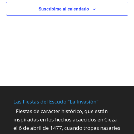
de
Suscribirse al calendario
Evento
Las Fiestas del Escudo "La Invasión"
Fiestas de carácter histórico, que están
inspiradas en los hechos acaecidos en Cieza
el 6 de abril de 1477, cuando tropas nazaríes