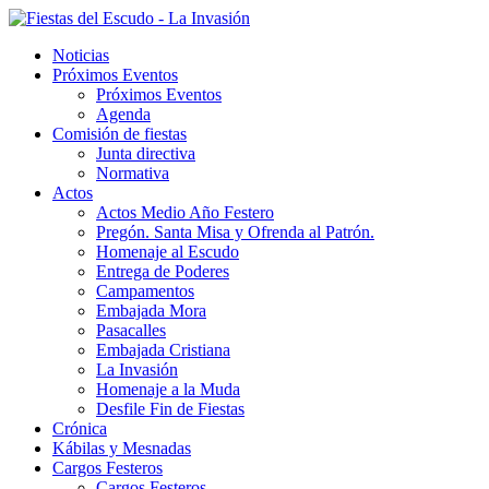
Noticias
Próximos Eventos
Próximos Eventos
Agenda
Comisión de fiestas
Junta directiva
Normativa
Actos
Actos Medio Año Festero
Pregón. Santa Misa y Ofrenda al Patrón.
Homenaje al Escudo
Entrega de Poderes
Campamentos
Embajada Mora
Pasacalles
Embajada Cristiana
La Invasión
Homenaje a la Muda
Desfile Fin de Fiestas
Crónica
Kábilas y Mesnadas
Cargos Festeros
Cargos Festeros