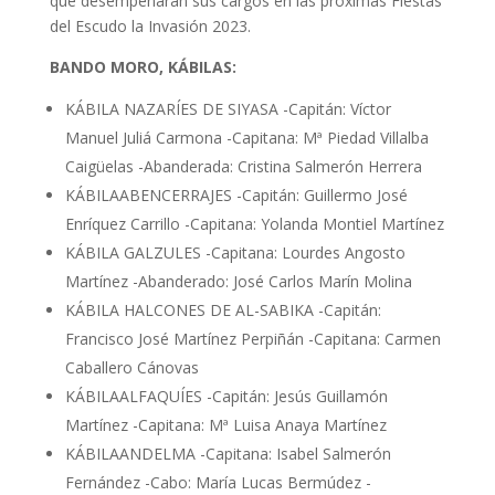
que desempeñarán sus cargos en las próximas Fiestas
del Escudo la Invasión 2023.
BANDO MORO, KÁBILAS:
KÁBILA NAZARÍES DE SIYASA -Capitán: Víctor
Manuel Juliá Carmona -Capitana: Mª Piedad Villalba
Caigüelas -Abanderada: Cristina Salmerón Herrera
KÁBILAABENCERRAJES -Capitán: Guillermo José
Enríquez Carrillo -Capitana: Yolanda Montiel Martínez
KÁBILA GALZULES -Capitana: Lourdes Angosto
Martínez -Abanderado: José Carlos Marín Molina
KÁBILA HALCONES DE AL-SABIKA -Capitán:
Francisco José Martínez Perpiñán -Capitana: Carmen
Caballero Cánovas
KÁBILAALFAQUÍES -Capitán: Jesús Guillamón
Martínez -Capitana: Mª Luisa Anaya Martínez
KÁBILAANDELMA -Capitana: Isabel Salmerón
Fernández -Cabo: María Lucas Bermúdez -