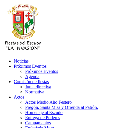
Noticias
Próximos Eventos
Próximos Eventos
Agenda
Comisión de fiestas
Junta directiva
Normativa
Actos
Actos Medio Año Festero
Pregón. Santa Misa y Ofrenda al Patrón.
Homenaje al Escudo
Entrega de Poderes
Campamentos
Embajada Mora