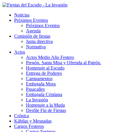
Noticias
Próximos Eventos
Próximos Eventos
Agenda
Comisión de fiestas
Junta directiva
Normativa
Actos
Actos Medio Año Festero
Pregón. Santa Misa y Ofrenda al Patrón.
Homenaje al Escudo
Entrega de Poderes
Campamentos
Embajada Mora
Pasacalles
Embajada Cristiana
La Invasión
Homenaje a la Muda
Desfile Fin de Fiestas
Crónica
Kábilas y Mesnadas
Cargos Festeros
Cargos Festeros