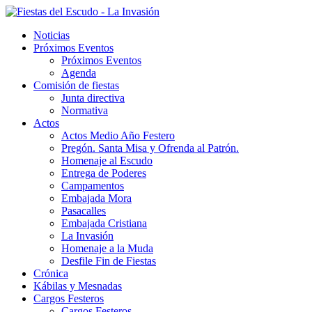
Noticias
Próximos Eventos
Próximos Eventos
Agenda
Comisión de fiestas
Junta directiva
Normativa
Actos
Actos Medio Año Festero
Pregón. Santa Misa y Ofrenda al Patrón.
Homenaje al Escudo
Entrega de Poderes
Campamentos
Embajada Mora
Pasacalles
Embajada Cristiana
La Invasión
Homenaje a la Muda
Desfile Fin de Fiestas
Crónica
Kábilas y Mesnadas
Cargos Festeros
Cargos Festeros