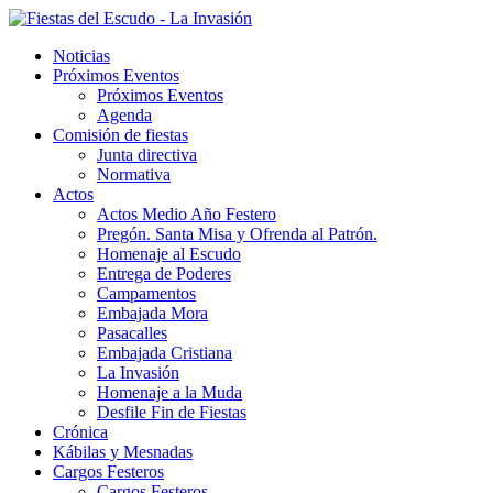
Noticias
Próximos Eventos
Próximos Eventos
Agenda
Comisión de fiestas
Junta directiva
Normativa
Actos
Actos Medio Año Festero
Pregón. Santa Misa y Ofrenda al Patrón.
Homenaje al Escudo
Entrega de Poderes
Campamentos
Embajada Mora
Pasacalles
Embajada Cristiana
La Invasión
Homenaje a la Muda
Desfile Fin de Fiestas
Crónica
Kábilas y Mesnadas
Cargos Festeros
Cargos Festeros