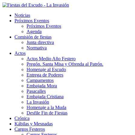
Noticias
Próximos Eventos
Próximos Eventos
Agenda
Comisión de fiestas
Junta directiva
Normativa
Actos
Actos Medio Año Festero
Pregón. Santa Misa y Ofrenda al Patrón.
Homenaje al Escudo
Entrega de Poderes
Campamentos
Embajada Mora
Pasacalles
Embajada Cristiana
La Invasión
Homenaje a la Muda
Desfile Fin de Fiestas
Crónica
Kábilas y Mesnadas
Cargos Festeros
Cargos Festeros