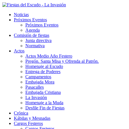
Noticias
Próximos Eventos
Próximos Eventos
Agenda
Comisión de fiestas
Junta directiva
Normativa
Actos
Actos Medio Año Festero
Pregón. Santa Misa y Ofrenda al Patrón.
Homenaje al Escudo
Entrega de Poderes
Campamentos
Embajada Mora
Pasacalles
Embajada Cristiana
La Invasión
Homenaje a la Muda
Desfile Fin de Fiestas
Crónica
Kábilas y Mesnadas
Cargos Festeros
Cargos Festeros