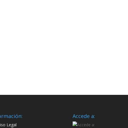
ormación:
Accede a:
iso Legal