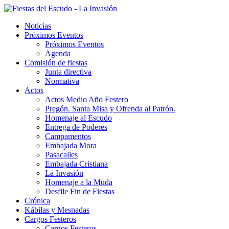
Noticias
Próximos Eventos
Próximos Eventos
Agenda
Comisión de fiestas
Junta directiva
Normativa
Actos
Actos Medio Año Festero
Pregón. Santa Misa y Ofrenda al Patrón.
Homenaje al Escudo
Entrega de Poderes
Campamentos
Embajada Mora
Pasacalles
Embajada Cristiana
La Invasión
Homenaje a la Muda
Desfile Fin de Fiestas
Crónica
Kábilas y Mesnadas
Cargos Festeros
Cargos Festeros