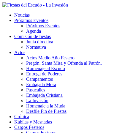
Noticias
Próximos Eventos
Próximos Eventos
Agenda
Comisión de fiestas
Junta directiva
Normativa
Actos
Actos Medio Año Festero
Pregón. Santa Misa y Ofrenda al Patrón.
Homenaje al Escudo
Entrega de Poderes
Campamentos
Embajada Mora
Pasacalles
Embajada Cristiana
La Invasión
Homenaje a la Muda
Desfile Fin de Fiestas
Crónica
Kábilas y Mesnadas
Cargos Festeros
Cargos Festeros