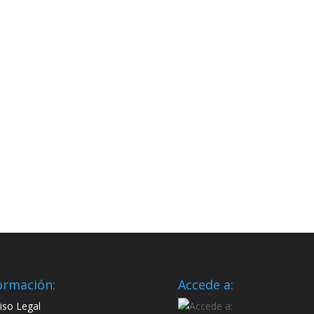
ormación:
Accede a:
iso Legal