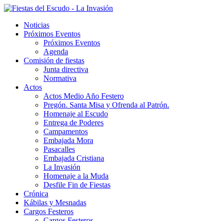
Noticias
Próximos Eventos
Próximos Eventos
Agenda
Comisión de fiestas
Junta directiva
Normativa
Actos
Actos Medio Año Festero
Pregón. Santa Misa y Ofrenda al Patrón.
Homenaje al Escudo
Entrega de Poderes
Campamentos
Embajada Mora
Pasacalles
Embajada Cristiana
La Invasión
Homenaje a la Muda
Desfile Fin de Fiestas
Crónica
Kábilas y Mesnadas
Cargos Festeros
Cargos Festeros