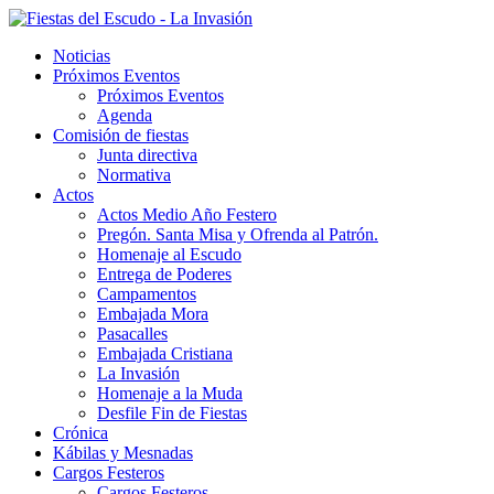
Noticias
Próximos Eventos
Próximos Eventos
Agenda
Comisión de fiestas
Junta directiva
Normativa
Actos
Actos Medio Año Festero
Pregón. Santa Misa y Ofrenda al Patrón.
Homenaje al Escudo
Entrega de Poderes
Campamentos
Embajada Mora
Pasacalles
Embajada Cristiana
La Invasión
Homenaje a la Muda
Desfile Fin de Fiestas
Crónica
Kábilas y Mesnadas
Cargos Festeros
Cargos Festeros