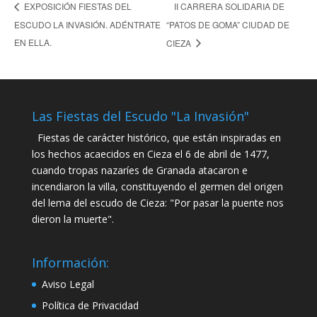
II CARRERA SOLIDARIA DE
EXPOSICIÓN FIESTAS DEL
ESCUDO LA INVASIÓN. ADÉNTRATE
“PATOS DE GOMA” CIUDAD DE
EN ELLA.
CIEZA
Las Fiestas del Escudo "La Invasión"
Fiestas de carácter histórico, que están inspiradas en
los hechos acaecidos en Cieza el 6 de abril de 1477,
cuando tropas nazaríes de Granada atacaron e
incendiaron la villa, constituyendo el germen del origen
del lema del escudo de Cieza: "Por pasar la puente nos
dieron la muerte".
Información:
Aviso Legal
Política de Privacidad