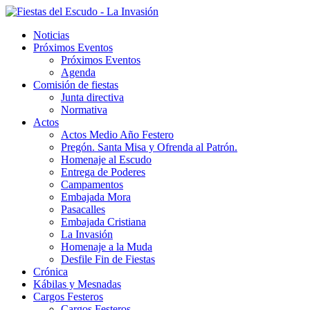
Noticias
Próximos Eventos
Próximos Eventos
Agenda
Comisión de fiestas
Junta directiva
Normativa
Actos
Actos Medio Año Festero
Pregón. Santa Misa y Ofrenda al Patrón.
Homenaje al Escudo
Entrega de Poderes
Campamentos
Embajada Mora
Pasacalles
Embajada Cristiana
La Invasión
Homenaje a la Muda
Desfile Fin de Fiestas
Crónica
Kábilas y Mesnadas
Cargos Festeros
Cargos Festeros