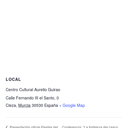
LOCAL
Centro Cultural Aurelio Guirao
Calle Fernando III el Santo, 0
Cieza
,
Murcia
30530
España
+ Google Map
Conferencia: “La fortaleza del casco
Presentación oficial Fiestas del