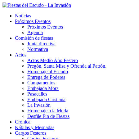
Noticias
Próximos Eventos
Próximos Eventos
Agenda
Comisión de fiestas
Junta directiva
Normativa
Actos
Actos Medio Año Festero
Pregón. Santa Misa y Ofrenda al Patrón.
Homenaje al Escudo
Entrega de Poderes
Campamentos
Embajada Mora
Pasacalles
Embajada Cristiana
La Invasión
Homenaje a la Muda
Desfile Fin de Fiestas
Crónica
Kábilas y Mesnadas
Cargos Festeros
Cargos Festeros