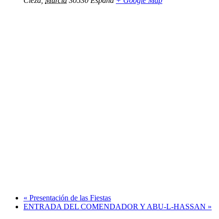
Cieza
,
Murcia
30530
España
+ Google Map
«
Presentación de las Fiestas
ENTRADA DEL COMENDADOR Y ABU-L-HASSAN
»