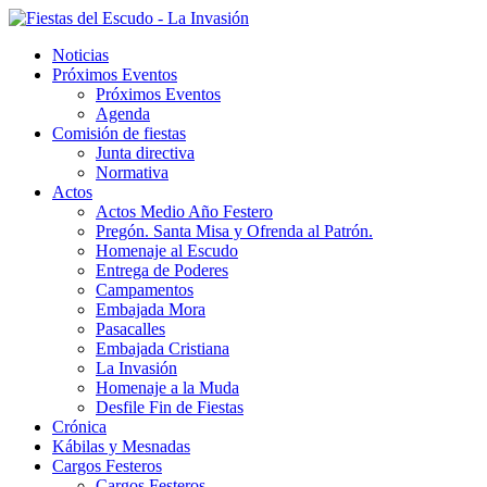
Noticias
Próximos Eventos
Próximos Eventos
Agenda
Comisión de fiestas
Junta directiva
Normativa
Actos
Actos Medio Año Festero
Pregón. Santa Misa y Ofrenda al Patrón.
Homenaje al Escudo
Entrega de Poderes
Campamentos
Embajada Mora
Pasacalles
Embajada Cristiana
La Invasión
Homenaje a la Muda
Desfile Fin de Fiestas
Crónica
Kábilas y Mesnadas
Cargos Festeros
Cargos Festeros