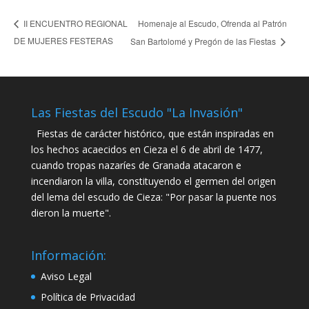
Homenaje al Escudo, Ofrenda al Patrón
II ENCUENTRO REGIONAL
DE MUJERES FESTERAS
San Bartolomé y Pregón de las Fiestas
Las Fiestas del Escudo "La Invasión"
Fiestas de carácter histórico, que están inspiradas en
los hechos acaecidos en Cieza el 6 de abril de 1477,
cuando tropas nazaríes de Granada atacaron e
incendiaron la villa, constituyendo el germen del origen
del lema del escudo de Cieza: "Por pasar la puente nos
dieron la muerte".
Información:
Aviso Legal
Política de Privacidad