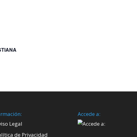
STIANA
ormación:
Accede a:
viso Legal
lítica de Privacidad