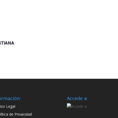
STIANA
ormación:
Accede a:
iso Legal
lítica de Privacidad