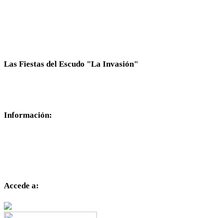
Las Fiestas del Escudo "La Invasión"
Fiestas de carácter histórico, que están inspiradas en los hec
el germen del origen del lema del escudo de Cieza: "Por pasar 
Información:
Aviso Legal
Política de Privacidad
Política de Cookies
Más información sobre las cookies
Accede a: