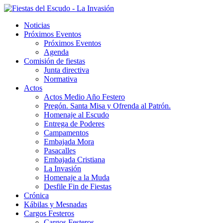
Noticias
Próximos Eventos
Próximos Eventos
Agenda
Comisión de fiestas
Junta directiva
Normativa
Actos
Actos Medio Año Festero
Pregón. Santa Misa y Ofrenda al Patrón.
Homenaje al Escudo
Entrega de Poderes
Campamentos
Embajada Mora
Pasacalles
Embajada Cristiana
La Invasión
Homenaje a la Muda
Desfile Fin de Fiestas
Crónica
Kábilas y Mesnadas
Cargos Festeros
Cargos Festeros