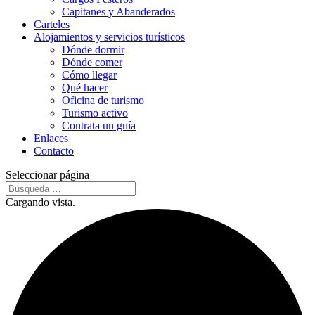
Capitanes y Abanderados
Carteles
Alojamientos y servicios turísticos
Dónde dormir
Dónde comer
Cómo llegar
Qué hacer
Oficina de turismo
Turismo activo
Contrata un guía
Enlaces
Contacto
Seleccionar página
Cargando vista.