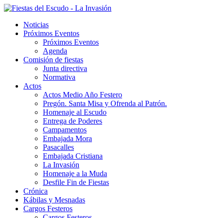
Noticias
Próximos Eventos
Próximos Eventos
Agenda
Comisión de fiestas
Junta directiva
Normativa
Actos
Actos Medio Año Festero
Pregón. Santa Misa y Ofrenda al Patrón.
Homenaje al Escudo
Entrega de Poderes
Campamentos
Embajada Mora
Pasacalles
Embajada Cristiana
La Invasión
Homenaje a la Muda
Desfile Fin de Fiestas
Crónica
Kábilas y Mesnadas
Cargos Festeros
Cargos Festeros