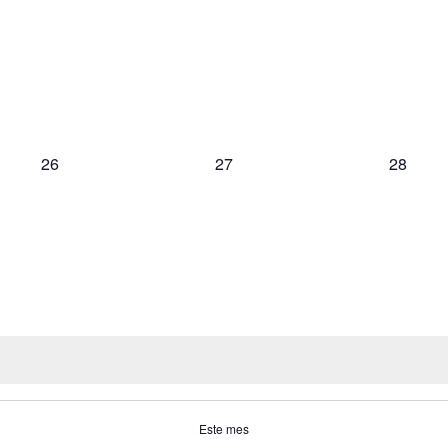
eventos,
eventos,
eventos
0
0
0
26
27
28
eventos,
eventos,
eventos
Este mes