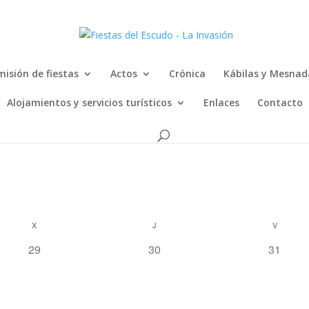
isión de fiestas
Actos
Crónica
Kábilas y Mesnad
Alojamientos y servicios turísticos
Enlaces
Contacto
X
J
V
0
0
0
29
30
31
eventos,
eventos,
eventos