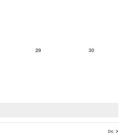
,
eventos,
eventos,
0
0
29
30
,
eventos,
eventos,
Dic