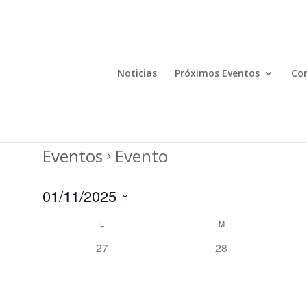
Noticias
Próximos Eventos
Com
Eventos
Evento
01/11/2025
Seleccionar
Calendario
L
M
fecha.
de
0
0
27
28
Eventos
eventos,
eventos,