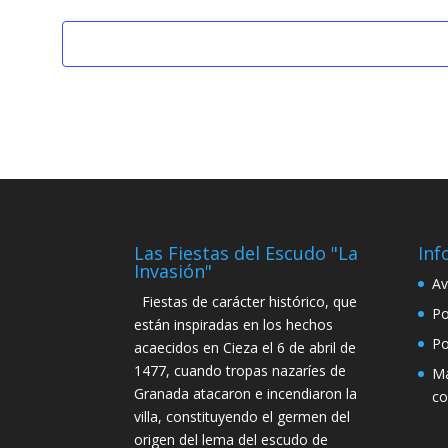
Las Fiestas del Escudo "La
Inf
Invasión"
Av
Fiestas de carácter histórico, que
Po
están inspiradas en los hechos
Po
acaecidos en Cieza el 6 de abril de
1477, cuando tropas nazaríes de
Má
Granada atacaron e incendiaron la
co
villa, constituyendo el germen del
origen del lema del escudo de