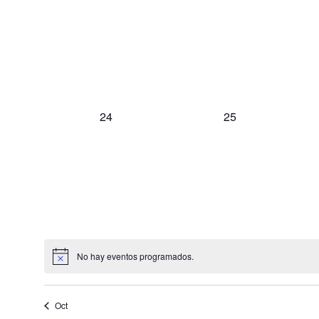
eventos,
eventos,
0
0
24
25
eventos,
eventos,
No hay eventos programados.
Oct