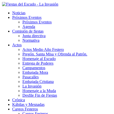
Noticias
Próximos Eventos
Próximos Eventos
Agenda
Comisión de fiestas
Junta directiva
Normativa
Actos
Actos Medio Año Festero
Pregón. Santa Misa y Ofrenda al Patrón.
Homenaje al Escudo
Entrega de Poderes
Campamentos
Embajada Mora
Pasacalles
Embajada Cristiana
La Invasión
Homenaje a la Muda
Desfile Fin de Fiestas
Crónica
Kábilas y Mesnadas
Cargos Festeros
Cargos Festeros