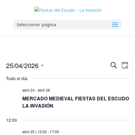
Seleccionar página
Navega
Na
25/04/2026
Buscar
Día
de
de
Seleccionar
vis
búsqu
Todo el día
fecha.
de
y
Eve
abril 24
-
abril 26
vistas
MERCADO MEDIEVAL FIESTAS DEL ESCUDO
de
LA INVASIÓN
Evento
12:00
abril 25 | 12:00
-
17:00