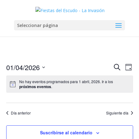
Seleccionar página
Navega
Na
01/04/2026
Buscar
Día
de
de
Seleccionar
vis
búsqu
No hay eventos programados para 1 abril, 2026. Ir a los
fecha.
de
próximos eventos
.
y
Eve
vistas
de
Evento
Día anterior
Siguiente día
Suscribirse al calendario