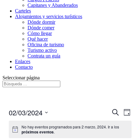
Capitanes y Abanderados
Carteles
Alojamientos y servicios turísticos
Dónde dormir
Dónde comer
Cómo llegar
Qué hacer
Oficina de turismo
Turismo activo
Contrata un guía
Enlaces
Contacto
Seleccionar página
02/03/2024
Navegaci
Nave
Buscar
Día
de
de
Seleccionar
vistas
fecha.
No hay eventos programados para 2 marzo, 2024. Ir a los
búsqueda
de
próximos eventos
.
y
Even