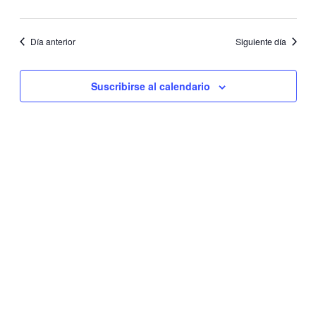
vistas
de
Día anterior
Siguiente día
Eventos
Suscribirse al calendario