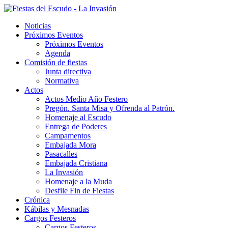
Noticias
Próximos Eventos
Próximos Eventos
Agenda
Comisión de fiestas
Junta directiva
Normativa
Actos
Actos Medio Año Festero
Pregón. Santa Misa y Ofrenda al Patrón.
Homenaje al Escudo
Entrega de Poderes
Campamentos
Embajada Mora
Pasacalles
Embajada Cristiana
La Invasión
Homenaje a la Muda
Desfile Fin de Fiestas
Crónica
Kábilas y Mesnadas
Cargos Festeros
Cargos Festeros