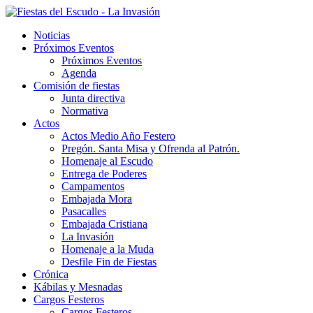
Noticias
Próximos Eventos
Próximos Eventos
Agenda
Comisión de fiestas
Junta directiva
Normativa
Actos
Actos Medio Año Festero
Pregón. Santa Misa y Ofrenda al Patrón.
Homenaje al Escudo
Entrega de Poderes
Campamentos
Embajada Mora
Pasacalles
Embajada Cristiana
La Invasión
Homenaje a la Muda
Desfile Fin de Fiestas
Crónica
Kábilas y Mesnadas
Cargos Festeros
Cargos Festeros