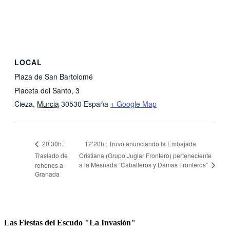
LOCAL
Plaza de San Bartolomé
Placeta del Santo, 3
Cieza
,
Murcia
30530
España
+ Google Map
12’20h.: Trovo anunciando la Embajada
20.30h.:
Traslado de
Cristiana (Grupo Juglar Frontero) perteneciente
a la Mesnada “Caballeros y Damas Fronteros”
rehenes a
Granada
Las Fiestas del Escudo "La Invasión"