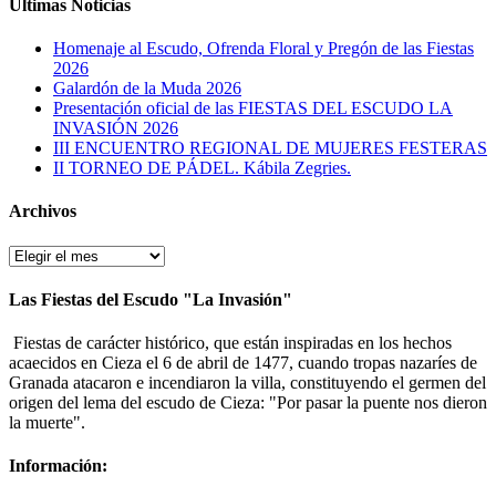
Últimas Noticias
Homenaje al Escudo, Ofrenda Floral y Pregón de las Fiestas
2026
Galardón de la Muda 2026
Presentación oficial de las FIESTAS DEL ESCUDO LA
INVASIÓN 2026
III ENCUENTRO REGIONAL DE MUJERES FESTERAS
II TORNEO DE PÁDEL. Kábila Zegries.
Archivos
Archivos
Las Fiestas del Escudo "La Invasión"
Fiestas de carácter histórico, que están inspiradas en los hechos
acaecidos en Cieza el 6 de abril de 1477, cuando tropas nazaríes de
Granada atacaron e incendiaron la villa, constituyendo el germen del
origen del lema del escudo de Cieza: "Por pasar la puente nos dieron
la muerte".
Información: