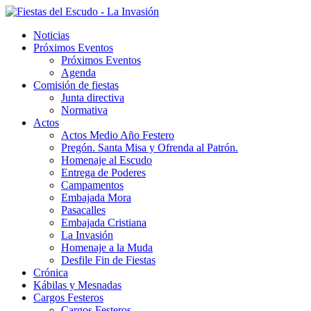
Noticias
Próximos Eventos
Próximos Eventos
Agenda
Comisión de fiestas
Junta directiva
Normativa
Actos
Actos Medio Año Festero
Pregón. Santa Misa y Ofrenda al Patrón.
Homenaje al Escudo
Entrega de Poderes
Campamentos
Embajada Mora
Pasacalles
Embajada Cristiana
La Invasión
Homenaje a la Muda
Desfile Fin de Fiestas
Crónica
Kábilas y Mesnadas
Cargos Festeros
Cargos Festeros