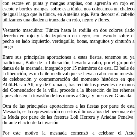
con escote en punta y mangas amplias, con agremán en rojo en
escote y bordes mangas, sobre esta túnica nos colocamos un chaleco
de igual largo que la túnica, en Antelina roja. Para decorar el cabello
utilizamos una diadema tranzada en rojo, negro y flores.
Vestuario masculino: Túnica hasta la rodilla en dos colores (lado
derecho en rojo y lado izquierdo en negro, con escudo sobre el
pecho en lado izquierdo, verduguillo, botas, manguitos y cinturón a
juego.
Entre sus principales aportaciones a estas fiestas, tenemos su ya
tradicional, Baile de la Liberación, llevado a cabo, por el grupo de
danza de la mesnada, integrado por 15 miembros de esta. El baile de
la liberación, es un baile medieval que se lleva a cabo como muestra
de celebración y conmemoración del momento histórico en que
Abūl-Hasan Alí, rey de Granada, tras recibir los presentes de manos
del Comendador de la villa, procede a la liberación de los rehenes
apresados en la invasión de los moros a Cieça y presos en Granada.
Otra de las principales aportaciones a las fiestas por parte de esta
Mesnada, es la representación en estos últimos años del personaje de
la Muda por parte de las festeras Loli Herrera y Ariadna Penalva,
durante el acto de la invasión.
Por este motivo la mesnada comenzó a celebrar el Acto