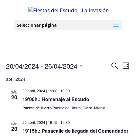
Seleccionar página
Navega
Nav
20/04/2024
 - 
26/04/2024
Buscar
Lista
de
de
Seleccionar
vis
búsque
abril 2024
de
fecha.
y
Eve
20 abril, 2024 | 19:00
-
19:30
vistas
SÁB
20
19’00h.: Homenaje al Escudo
de
Evento
Puente de Hierro
Puente de Hierro, Cieza, Murcia
20 abril, 2024 | 19:15
-
19:30
SÁB
20
19’15h.: Pasacalle de llegada del Comendador