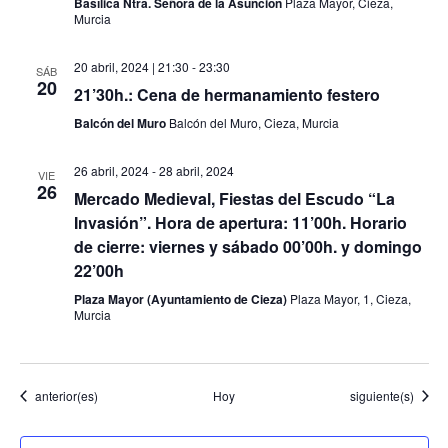
Basílica Ntra. Señora de la Asunción
Plaza Mayor, Cieza,
Murcia
20 abril, 2024 | 21:30
-
23:30
SÁB
20
21’30h.: Cena de hermanamiento festero
Balcón del Muro
Balcón del Muro, Cieza, Murcia
26 abril, 2024
-
28 abril, 2024
VIE
26
Mercado Medieval, Fiestas del Escudo “La
Invasión”. Hora de apertura: 11’00h. Horario
de cierre: viernes y sábado 00’00h. y domingo
22’00h
Plaza Mayor (Ayuntamiento de Cieza)
Plaza Mayor, 1, Cieza,
Murcia
Eventos
Eventos
anterior(es)
Hoy
siguiente(s)