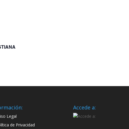
STIANA
ormación:
Accede a:
iso Legal
lítica de Privacidad