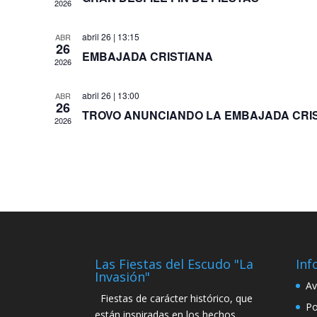
2026
abril 26 | 13:15
ABR
26
EMBAJADA CRISTIANA
2026
abril 26 | 13:00
ABR
26
TROVO ANUNCIANDO LA EMBAJADA CRI
2026
Las Fiestas del Escudo "La
Inf
Invasión"
Av
Fiestas de carácter histórico, que
Po
están inspiradas en los hechos