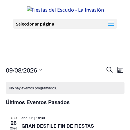
Seleccionar página
Navega
Nav
09/08/2026
Buscar
Mes
de
de
Seleccionar
vis
búsque
de
fecha.
y
No hay eventos programados.
Eve
vistas
Últimos Eventos Pasados
de
Evento
abril 26 | 18:30
ABR
26
GRAN DESFILE FIN DE FIESTAS
2026